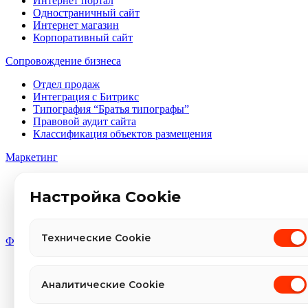
Интернет портал
Одностраничный сайт
Интернет магазин
Корпоративный сайт
Сопровождение бизнеса
Отдел продаж
Интеграция с Битрикс
Типография “Братья типографы”
Правовой аудит сайта
Классификация объектов размещения
Маркетинг
Социальный медиа-маркетинг
Оптимизация поиска
Настройка Cookie
Авито продвижение
Контекстная реклама
Технические Cookie
Фирменный стиль
Брендинг
Имиджевый дизайн
Аналитические Cookie
Дизайн баннеров сайта
Полиграфия