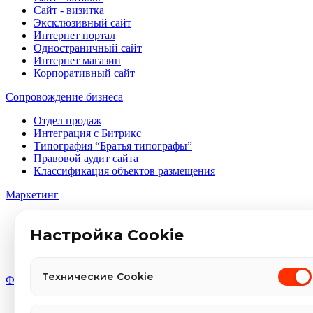
Сайт - визитка
Эксклюзивный сайт
Интернет портал
Одностраничный сайт
Интернет магазин
Корпоративный сайт
Сопровождение бизнеса
Отдел продаж
Интеграция с Битрикс
Типография “Братья типографы”
Правовой аудит сайта
Классификация объектов размещения
Маркетинг
Социальный медиа-маркетинг
Оптимизация поиска
Настройка Cookie
Авито продвижение
Контекстная реклама
Технические Cookie
Фирменный стиль
Брендинг